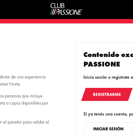
Contenido ex
PASSIONE
isfrutar de una experiencia
Inicia sesión o registrate
namar Norte.
REGISTRARME
dos personas que incluye
jeta a cupos disponibles por
Si ya tenés una cuenta, po
n el parador para validar el
INICIAR SESIÓN